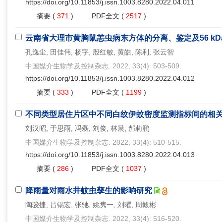
https://doi.org/10.11853/j.issn.1003.8280.2022.04.011
摘要
(
371
)
PDF全文
(
2517
)
云南省大理市黄胸鼠恙虫病东方体的分离、鉴定及56 k
孔逸尘, 田佳伟, 杨字, 殷红敏, 黄皓, 陈利, 张云智
中国媒介生物学及控制杂志. 2022, 33(4): 503-509.
https://doi.org/10.11853/j.issn.1003.8280.2022.04.012
摘要
(
333
)
PDF全文
(
1199
)
不同类型居住片区中不同白纹伊蚊密度监测指标间的相
刘汉昭, 于思雨, 冯磊, 刘俊, 林晨, 郝莉鹏
中国媒介生物学及控制杂志. 2022, 33(4): 510-515.
https://doi.org/10.11853/j.issn.1003.8280.2022.04.013
摘要
(
286
)
PDF全文
(
1037
)
降雨量对雨水井蚊虫孳生的影响研究
陶骏捷, 吕锡宏, 张驰, 姚隽一, 刘曜, 周毅彬
中国媒介生物学及控制杂志. 2022, 33(4): 516-520.