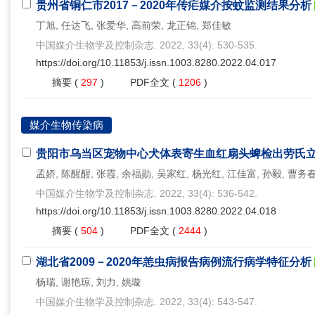
贵州省铜仁市2017－2020年传疟媒介按蚊监测结果分析
丁旭, 任达飞, 张爱华, 高前荣, 龙正锦, 郑佳敏
中国媒介生物学及控制杂志. 2022, 33(4): 530-535.
https://doi.org/10.11853/j.issn.1003.8280.2022.04.017
摘要
(
297
)
PDF全文
(
1206
)
媒介生物传染病
贵阳市乌当区宠物中心犬体表寄生血红扇头蜱检出劳氏
孟娇, 陈醒醒, 张霞, 余福勋, 吴家红, 杨光红, 江佳富, 孙毅, 曹务春
中国媒介生物学及控制杂志. 2022, 33(4): 536-542.
https://doi.org/10.11853/j.issn.1003.8280.2022.04.018
摘要
(
504
)
PDF全文
(
2444
)
湖北省2009－2020年恙虫病报告病例流行病学特征分析
杨瑞, 谢艳琼, 刘力, 姚璇
中国媒介生物学及控制杂志. 2022, 33(4): 543-547.