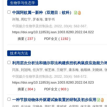
生物学与生态学
中国阿蚊属一新种（双翅目：蚊科）
许翔, 周红宁, 罗春海, 董学书
中国媒介生物学及控制杂志. 2022, 33(4): 562-567.
https://doi.org/10.11853/j.issn.1003.8280.2022.04.022
摘要
(
237
)
PDF全文
(
1192
)
技术与方法
利用层次分析法和德尔菲法构建疾控机构鼠疫应急能力
闫东, 刘冠纯, 任兴宇, 候芝林, 兰晓宇, 康东梅, 杨顺林, 刘晓林, 
中国媒介生物学及控制杂志. 2022, 33(4): 568-572.
https://doi.org/10.11853/j.issn.1003.8280.2022.04.023
摘要
(
304
)
PDF全文
(
903
)
一种节肢动物体外驱避试验装置的研制及初步应用
赵聪, 岳治光, 宁晓冬, 菅忆晨, 黄斌斌, 卢晨阳, 张文举, 张凯慧, 