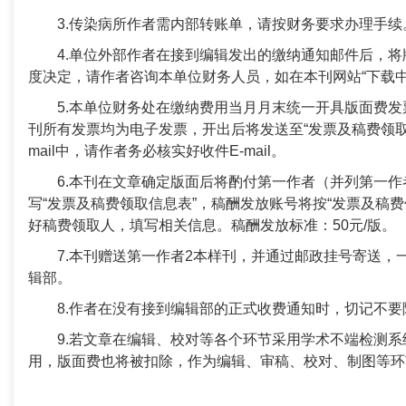
3.传染病所作者需内部转账单，请按财务要求办理手续
4.单位外部作者在接到编辑发出的缴纳通知邮件后，
度决定，请作者咨询本单位财务人员，如在本刊网站“下载中
5.本单位财务处在缴纳费用当月月末统一开具版面费发
刊所有发票均为电子发票，开出后将发送至“发票及稿费领取
mail中
，请作者务必核实好收件E-mail。
6.本刊在文章确定版面后将酌付第一作者（并列第一
写“发票及稿费领取信息表”，稿酬发放账号将按“发票及稿
好稿费领取人，填写相关信息。稿酬发放标准：
50
元
/
版。
7.本刊
赠送第一作者
2
本样刊，并通过邮政挂号寄送，
辑部。
8.作者在没有接到编辑部的正式收费通知时，切记不
9.若文章在编辑、校对等各个环节采用学术不端检测
用，版面费也将被扣除，作为编辑、审稿、校对、制图等环