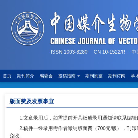
ISSN 1003-8280 CN 10-1522
首页
期刊简介
编委会
投稿指南
期刊浏览
期刊订阅
学
版面费及发票事宜
1.文章录用后，如需提前开具纸质录用通知请联系编
2.稿件一经录用需作者缴纳版面费（
700
元
/
版），刊印
免收。