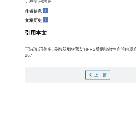
丁淑珍;冯美多
+
作者信息
+
文章历史
引用本文
丁淑珍;冯美多.
藻酸双酯钠预防HFRS后期弥散性血管内凝血的疗效观
267
上一篇