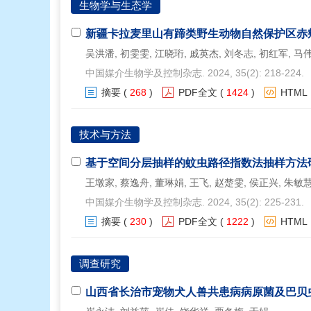
生物学与生态学
新疆卡拉麦里山有蹄类野生动物自然保护区赤
吴洪潘, 初雯雯, 江晓珩, 戚英杰, 刘冬志, 初红军, 马
中国媒介生物学及控制杂志. 2024, 35(2): 218-224.
摘要
(
268
)
PDF全文
(
1424
)
HTML
技术与方法
基于空间分层抽样的蚊虫路径指数法抽样方法
王墩家, 蔡逸舟, 董琳娟, 王飞, 赵楚雯, 侯正兴, 朱敏
中国媒介生物学及控制杂志. 2024, 35(2): 225-231.
摘要
(
230
)
PDF全文
(
1222
)
HTML
调查研究
山西省长治市宠物犬人兽共患病病原菌及巴贝