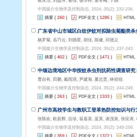
崔永洁, 刘益萍, 崔佳, 饶华祥, 栗冬梅, 于娟
中国媒介生物学及控制杂志. 2024, 35(2): 232-236.
摘要
(
260
)
PDF全文
(
1285
)
HTML
广东省中山市城区白纹伊蚊对拟除虫菊酯类杀
杨罗菊, 岳巧云, 刘德星, 胡佳, 陈健, 邱德义
中国媒介生物学及控制杂志. 2024, 35(2): 237-243.
摘要
(
402
)
PDF全文
(
1471
)
HTML
中缅边境地区中华按蚊杀虫剂抗药性调查研究
曹自有, 田鹏, 戴雨琪, 尹建海, 夏志贵, 林祖锐
中国媒介生物学及控制杂志. 2024, 35(2): 244-248.
摘要
(
263
)
PDF全文
(
1333
)
HTML
广州市高校学生与教职工登革热防控知识与行
张陈欢, 欧蔚辉, 拉珍, 翁嘉喜, 蓝英, 谢茂泉, 张应涛,
中国媒介生物学及控制杂志. 2024, 35(2): 249-256.
摘要
(
359
)
PDF全文
(
1372
)
HTML