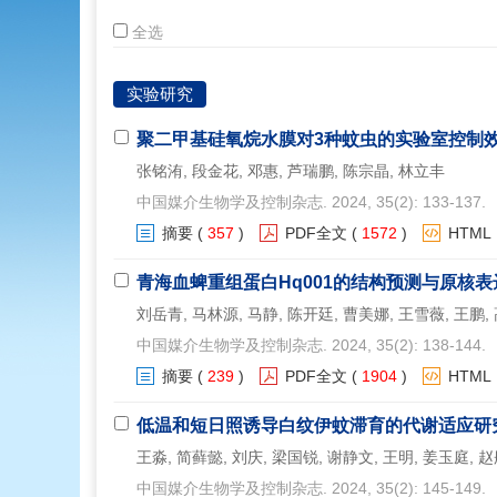
全选
实验研究
聚二甲基硅氧烷水膜对3种蚊虫的实验室控制
张铭洧, 段金花, 邓惠, 芦瑞鹏, 陈宗晶, 林立丰
中国媒介生物学及控制杂志. 2024, 35(2): 133-137.
摘要
(
357
)
PDF全文
(
1572
)
HTML
青海血蜱重组蛋白Hq001的结构预测与原核表
刘岳青, 马林源, 马静, 陈开廷, 曹美娜, 王雪薇, 王鹏,
中国媒介生物学及控制杂志. 2024, 35(2): 138-144.
摘要
(
239
)
PDF全文
(
1904
)
HTML
低温和短日照诱导白纹伊蚊滞育的代谢适应研
王淼, 简藓懿, 刘庆, 梁国锐, 谢静文, 王明, 姜玉庭, 
中国媒介生物学及控制杂志. 2024, 35(2): 145-149.