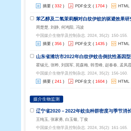
摘要
(
332
)
PDF全文
(
1704
)
HTML
苯乙醇及二氢茉莉酮对白纹伊蚊的驱避效果研
周楚楚, 刘静, 何鸿阳, 冯波
中国媒介生物学及控制杂志. 2024, 35(2): 150-155.
摘要
(
356
)
PDF全文
(
1435
)
HTML
山东省潍坊市2022年白纹伊蚊击倒抗性基因
霍锡元, 张晔, 刘国军, 苑森梅, 韩雪峰, 赵春春, 孟凤
中国媒介生物学及控制杂志. 2024, 35(2): 156-160.
摘要
(
241
)
PDF全文
(
1604
)
HTML
媒介生物监测
辽宁省2020－2022年蚊虫种群密度与季节
王纯玉, 张家勇, 白玉银, 丁俊
中国媒介生物学及控制杂志. 2024, 35(2): 161-165.