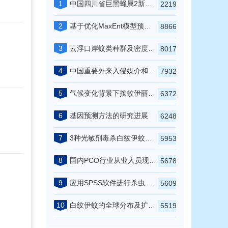
1
中国四川省巨黑蝇属2新种及1新纪录种(双翅目:蝇科)
22194
2
基于优化MaxEnt模型预测玫瑰蜗牛（
Euglandina 
8866
3
云浮口岸蚊类种群及密度首次调查
8017
4
中国重要外来入侵媒介和病原生物名录（2023版）
7932
5
气候变化背景下按蚊伊丽莎白菌全球和中国适生区分布预估研究
6372
6
基因预测方法的研究进展
6248
7
3种光敏剂毒杀白纹伊蚊幼虫的实验室与野外应用研究
5953
8
国内PCO行业从业人员现状浅析
5678
9
应用SPSS软件进行杀虫剂的KT
分析
5609
50
10
白纹伊蚊的全球分布及扩散趋势
5519