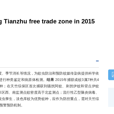
 Tianzhu free trade zone in 2015
度、季节消长等情况，为蚊虫防治和预防蚊媒传染病提供科学依
进行种类鉴定和病原体检测。
结果
2015年捕获成蚊3属7种共4
势蚊种；在天竺综保区首次捕获到骚扰阿蚊、刺扰伊蚊和背点伊蚊
保区西、南监测点蚊密度高于北监测点；流行性乙型脑炎病毒、
蚊虫孳生，淡色库蚊为优势蚊种，应作为防控重点，需对天竺综
预警预防机制。