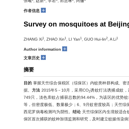
张曦
, 赵新
, 李岩
, 郭慧琳
, 阿骊
+
作者信息
Survey on mosquitoes at Beijing
1
1
1
2
1
ZHANG Xi
, ZHAO Xin
, LI Yan
, GUO Hui-lin
, A Li
+
Author information
+
文章历史
摘要
目的
掌握天竺综合保税区（综保区）内蚊类种群构成、密
据。
方法
2015年5－10月，采用CO
诱蚊灯法诱捕成蚊，
2
749只，淡色库蚊占捕获总数的94.44%，为该区的优
等，但密度极低、数量极少；6、9月蚊密度较高；天竺综
西尼罗病毒检测均为阴性。
结论
天竺综保区内生境较适合
保区首次捕获的蚊种加强监测和研究，及时建立蚊媒传染病