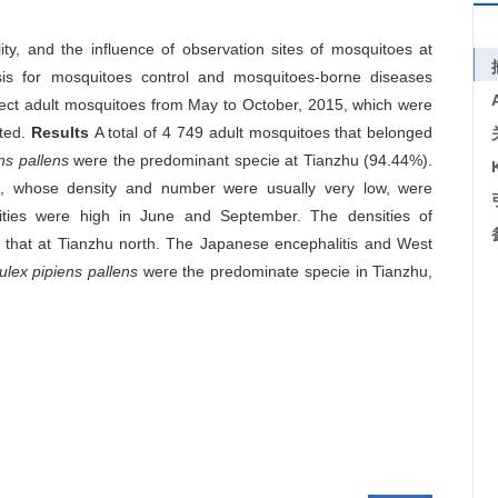
ity, and the influence of observation sites of mosquitoes at
asis for mosquitoes control and mosquitoes-borne diseases
llect adult mosquitoes from May to October, 2015, which were
cted.
Results
A total of 4 749 adult mosquitoes that belonged
ns pallens
were the predominant specie at Tianzhu (94.44%).
s
, whose density and number were usually very low, were
sities were high in June and September. The densities of
 that at Tianzhu north. The Japanese encephalitis and West
ulex pipiens pallens
were the predominate specie in Tianzhu,