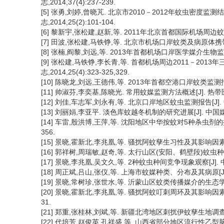
志,2014,37(4):237-239.
[5] 张勇,刘婷,曾晓芃. 北京市2010－2012年蚊虫密度
志,2014,25(2):101-104.
[6] 黎新宇,张松建,赵新,等. 2011年北京首都国际机场周边蚊媒监
[7] 田波,张松建,马铁铮,等. 北京市机场口岸蚊类及病原体携带情况调查
[8] 张楠,阎黎,刘远,等. 2013年首都机场口岸医学媒介生物监测结
[9] 张松建,马铁铮,李长青,等. 首都机场周边2011－20
志,2014,25(4):323-325,329.
[10] 陈晓龙,刘远,王德伟,等. 2013年首都空港口岸蚊类监测报告[
[11] 帅淑芬,李奕基,陈晓光. 常用蚊媒监测方法概述[J]. 热带医学杂志
[12] 刘佳,车志军,刘永有,等. 北京口岸地区蚊虫监测报告[J]. 中
[13] 刘丽娟,李亚平. 淡色库蚊越冬机制的研究进展[J]. 中国媒介生
[14] 车雷,殷洪博,王萍,等. 沈阳地区中华按蚊对5种杀虫剂的抗药
356.
[15] 景晓,霍新北,李兆凰,等. 骚扰阿蚊孳生习性及其影响因素的调查
[16] 郭祥树,周瑞敏,赵奇,等. 太行山区(安阳、鹤壁段)蚊虫种类多样
[17] 景晓,李兆凰,吴文久,等. 2种蚊虫种间竞争现象观察[J]. 中国公
[18] 周正斌,吕山,张仪,等. 上海市蚊媒种类、分布及其病原[J].
[19] 景晓,常树珍,张世水,等. 沂蒙山区蚊类传播媒介的生态学调查[J
[20] 景晓,霍新北,李兆凰,等. 骚扰阿蚊叮刺周环及其影响因素的
31.
[21] 郑重,张桂林,刘斌,等. 新疆北湾地区刺扰伊蚊孳生地调查[J].
[22] 代培芳,赵俊英,孔祥盛,等. 山西省部分地区流行性乙