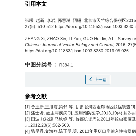
引用本文
张曦, 赵新, 李岩, 郭慧琳, 阿骊.
北京市天竺综合保税区2015年
27(5): 510-512 https://doi.org/10.11853/j.issn.1003.8280
ZHANG Xi, ZHAO Xin, LI Yan, GUO Hui-lin, A Li.
Survey on
Chinese Journal of Vector Biology and Control
, 2016, 27(
https://doi.org/10.11853/j.issn.1003.8280.2016.05.026
中图分类号：
R384.1
上一篇
参考文献
[1] 贾玉新,王旭霞,梁舒,等. 甘肃省河西走廊地区蚊媒调查[J]. 
[2] 潘士贤. 蚊虫与疾病[J]. 应用预防医学,2013,19(4):封2-封
[3] 田波,张松建,马铁铮,等. 首都机场周边2011年蚊虫密
志,2012,23(6):562-563.
[4] 骆星丹,文海燕,陈正明,等. 2013年重庆口岸输入性虫