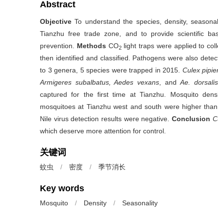
Abstract
Objective
To understand the species, density, seasonal
Tianzhu free trade zone, and to provide scientific b
prevention.
Methods
CO
light traps were applied to co
2
then identified and classified. Pathogens were also dete
to 3 genera, 5 species were trapped in 2015.
Culex pipie
Armigeres subalbatus, Aedes vexans
, and
Ae. dorsali
captured for the first time at Tianzhu. Mosquito den
mosquitoes at Tianzhu west and south were higher than
Nile virus detection results were negative.
Conclusion
C
which deserve more attention for control.
关键词
蚊虫
/
密度
/
季节消长
Key words
Mosquito
/
Density
/
Seasonality