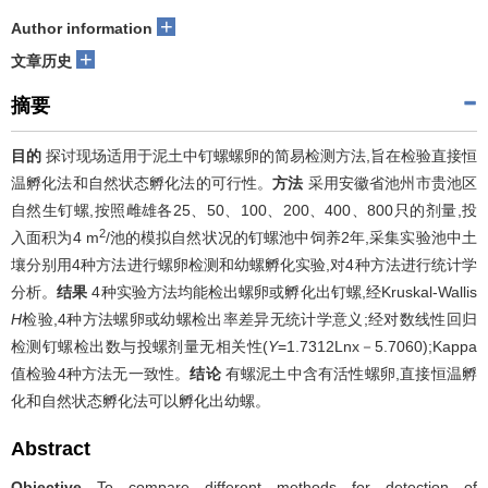
+
Author information
+
文章历史
摘要
目的
探讨现场适用于泥土中钉螺螺卵的简易检测方法,旨在检验直接恒
温孵化法和自然状态孵化法的可行性。
方法
采用安徽省池州市贵池区
自然生钉螺,按照雌雄各25、50、100、200、400、800只的剂量,投
2
入面积为4 m
/池的模拟自然状况的钉螺池中饲养2年,采集实验池中土
壤分别用4种方法进行螺卵检测和幼螺孵化实验,对4种方法进行统计学
分析。
结果
4种实验方法均能检出螺卵或孵化出钉螺,经Kruskal-Wallis
H
检验,4种方法螺卵或幼螺检出率差异无统计学意义;经对数线性回归
检测钉螺检出数与投螺剂量无相关性(
Y
=1.7312Lnx－5.7060);Kappa
值检验4种方法无一致性。
结论
有螺泥土中含有活性螺卵,直接恒温孵
化和自然状态孵化法可以孵化出幼螺。
Abstract
Objective
To compare different methods for detection of