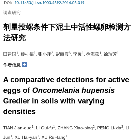
DOI:
10.11853/j.issn.1003.4692.2014.06.019
调查研究
剂量投螺条件下泥土中活性螺卵检测方
法研究
1
1
2
3
1
1
1
田建国
, 黎桂福
, 张小萍
, 彭丽霞
, 李俊
, 徐海燕
, 徐瑞芳
+
作者信息
A comparative detections for active
eggs of
Oncomelania hupensis
Gredler in soils with varying
densities
1
1
2
3
TIAN Jian-guo
, LI Gui-fu
, ZHANG Xiao-ping
, PENG Li-xia
, LI
1
1
1
Jun
, XU Hai-yan
, XU Rui-fang