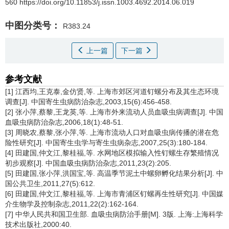
560 https://doi.org/10.11853/j.issn.1003.4692.2014.06.019
中图分类号：
R383.24
上一篇
下一篇
参考文献
[1] 江西均,王克泰,金仿贤,等. 上海市郊区河道钉螺分布及其生态环境
调查[J]. 中国寄生虫病防治杂志,2003,15(6):456-458.
[2] 张小萍,蔡黎,王龙英,等. 上海市外来流动人员血吸虫病调查[J]. 中国
血吸虫病防治杂志,2006,18(1):48-51.
[3] 周晓农,蔡黎,张小萍,等. 上海市流动人口对血吸虫病传播的潜在危
险性研究[J]. 中国寄生虫学与寄生虫病杂志,2007,25(3):180-184.
[4] 田建国,仲文江,黎桂福,等. 水网地区模拟输入性钉螺生存繁殖情况
初步观察[J]. 中国血吸虫病防治杂志,2011,23(2):205.
[5] 田建国,张小萍,洪国宝,等. 高温季节泥土中螺卵孵化结果分析[J]. 中
国公共卫生,2011,27(5):612.
[6] 田建国,仲文江,黎桂福,等. 上海市青浦区钉螺再生性研究[J]. 中国媒
介生物学及控制杂志,2011,22(2):162-164.
[7] 中华人民共和国卫生部. 血吸虫病防治手册[M]. 3版. 上海:上海科学
技术出版社,2000:40.