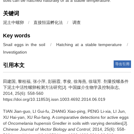
soils can be hatched naturally or at a stable temperature.
关键词
泥土中螺卵
/
直接恒温孵化法
/
调查
Key words
Snail eggs in the soil
/
Hatching at a stable temperature
/
Investigation
导出引用
引用本文
田建国, 黎桂福, 张小萍, 彭丽霞, 李俊, 徐海燕, 徐瑞芳.
剂量投螺条件
下泥土中活性螺卵检测方法研究[J]. 中国媒介生物学及控制杂志,
2014, 25(6): 558-560
https://doi.org/10.11853/j.issn.1003.4692.2014.06.019
TIAN Jian-guo, LI Gui-fu, ZHANG Xiao-ping, PENG Li-xia, LI Jun,
XU Hai-yan, XU Rui-fang.
A comparative detections for active eggs
of
Oncomelania hupensis
Gredler in soils with varying densities[J].
Chinese Journal of Vector Biology and Control
, 2014, 25(6): 558-