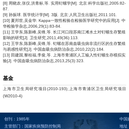
[8] 周晓农,张仪,洪青标,等. 实用钉螺学[M]. 北京:科学出版社,2005:82-
87.
[9] 孙振球. 医学统计学[M]. 3版. 北京:人民卫生出版社,2011:101.
[10] 夏邦世,吴金华. Kappa一致性检验在检验医学研究中的应用[J]. 中
华检验学杂志,2006,29(1):83-84.
[11] 王学东,陈新峰,吴锋,等. 长江河口段苏南江滩水土对钉螺生存繁殖
影响的研究[J]. 卫生研究,2011,49(36):113.
[12] 王学东,陈新峰,吴锋,等. 钉螺在苏南血吸虫病非流行区的生存繁殖
与易感性研究[J]. 中国血吸虫病防治杂志,2010,22(2):184.
[13] 田建国,黎桂福,李俊,等. 上海市青浦区人工输入性钉螺生存模拟实
验[J]. 中国血吸虫病防治杂志,2013,25(3):323.
基金
上海市卫生局研究项目(2010-193);上海市青浦区卫生局研究项目
(W2010-4)
创刊：1985年
中国
主管部门：国家疾病预防控制局
地址：