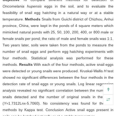
Oncomelania hupensis
eggs in the soil, and to evaluate the
feasibility of snail egg hatching in a natural way or at a stable
temperature.
Methods
Snails from Guichi district of Chizhou, Anhui
province, China, were kept in the ponds of 4 square meters which
mimicked natural ponds with 25, 50, 100, 200, 400, or 800 male or
female snails per pond; the ratio of male and female snails was 1:1.
Two years later, soils were taken from the ponds to measure the
number of snail eggs and perform egg hatching experiments with
four methods. Statistical analysis was performed for these
methods.
Results
With each of the four methods, active snail eggs
were detected or young snails were produced. Kruskal-Wallis
H
test
showed no significant differences between the four methods in the
detection rate of snail eggs or young snails. Log linear regression
analysis revealed no significant correlation between the number of
snails detected and the number of original snails in the pond
(
Y
=1.7312Lnx-5.7060). No consistency was found for the four
methods by Kappa test. Conclusion Active snail eggs present in