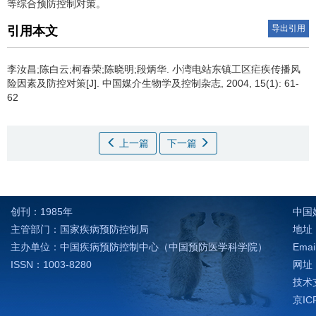
等综合预防控制对策。
导出引用
引用本文
李汝昌;陈白云;柯春荣;陈晓明;段炳华.
小湾电站东镇工区疟疾传播风
险因素及防控对策[J]. 中国媒介生物学及控制杂志, 2004, 15(1): 61-
62
上一篇
下一篇
创刊：1985年
中国
主管部门：国家疾病预防控制局
地址：
主办单位：中国疾病预防控制中心（中国预防医学科学院）
Emai
ISSN：1003-8280
网址：h
技术支
京IC