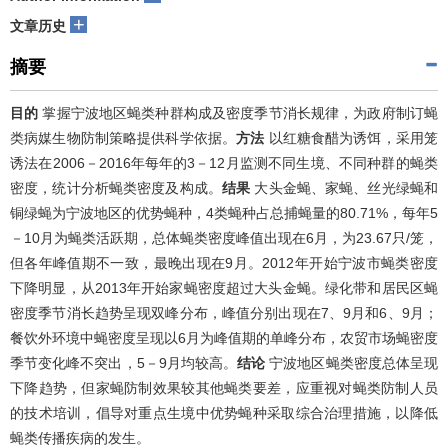
+
文章历史
摘要
目的
掌握宁波地区蝇类种群构成及密度季节消长规律，为政府制订蝇
类病媒生物防制策略提供科学依据。
方法
以红糖食醋为诱饵，采用笼
诱法在2006－2016年每年的3－12月监测不同生境、不同种群的蝇类
密度，统计分析蝇类密度及构成。
结果
大头金蝇、家蝇、丝光绿蝇和
铜绿蝇为宁波地区的优势蝇种，4类蝇种占总捕蝇量的80.71%，每年5
－10月为蝇类活跃期，总体蝇类密度峰值出现在6月，为23.67只/笼，
但各年峰值期不一致，最晚出现在9月。2012年开始宁波市蝇类密度
下降明显，从2013年开始家蝇密度超过大头金蝇。绿化带和居民区蝇
密度季节消长趋势呈现双峰分布，峰值分别出现在7、9月和6、9月；
餐饮外环境中蝇密度呈现以6月为峰值期的单峰分布，农贸市场蝇密度
季节变化峰不突出，5－9月均较高。
结论
宁波地区蝇类密度总体呈现
下降趋势，但家蝇防制效果较其他蝇类要差，应重视对蝇类防制人员
的技术培训，倡导对重点生境中优势蝇种采取综合治理措施，以降低
蝇类传播疾病的发生。