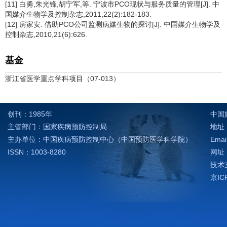
[11] 白勇,朱光锋,胡宁军,等. 宁波市PCO现状与服务质量的管理[J]. 中
国媒介生物学及控制杂志,2011,22(2):182-183.
[12] 房家安. 借助PCO公司监测病媒生物的探讨[J]. 中国媒介生物学及
控制杂志,2010,21(6):626.
基金
浙江省医学重点学科项目（07-013）
创刊：1985年
中国
主管部门：国家疾病预防控制局
地址：
主办单位：中国疾病预防控制中心（中国预防医学科学院）
Emai
ISSN：1003-8280
网址：h
技术支
京IC