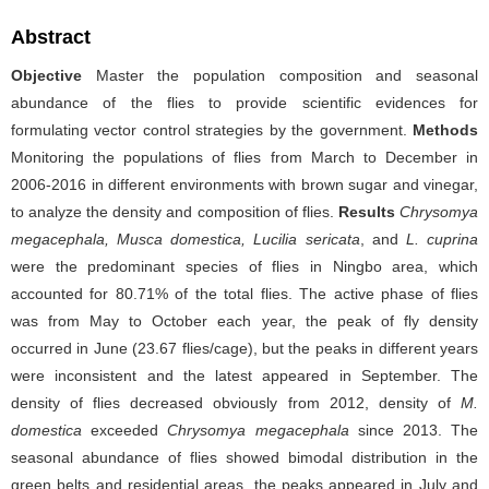
Abstract
Objective
Master the population composition and seasonal
abundance of the flies to provide scientific evidences for
formulating vector control strategies by the government.
Methods
Monitoring the populations of flies from March to December in
2006-2016 in different environments with brown sugar and vinegar,
to analyze the density and composition of flies.
Results
Chrysomya
megacephala, Musca domestica, Lucilia sericata
, and
L. cuprina
were the predominant species of flies in Ningbo area, which
accounted for 80.71% of the total flies. The active phase of flies
was from May to October each year, the peak of fly density
occurred in June (23.67 flies/cage), but the peaks in different years
were inconsistent and the latest appeared in September. The
density of flies decreased obviously from 2012, density of
M.
domestica
exceeded
Chrysomya megacephala
since 2013. The
seasonal abundance of flies showed bimodal distribution in the
green belts and residential areas, the peaks appeared in July and