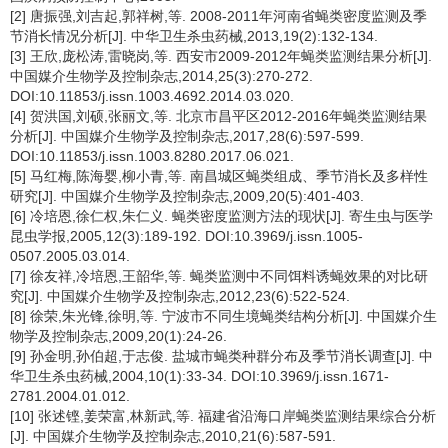
[2] 唐振强,刘吉起,郭祥树,等. 2008-2011年河南省蝇类密度监测及季
节消长情况分析[J]. 中华卫生杀虫药械,2013,19(2):132-134.
[3] 王欣,庞松涛,雷晓岗,等. 西安市2009-2012年蝇类监测结果分析[J].
中国媒介生物学及控制杂志,2014,25(3):270-272.
DOI:10.11853/j.issn.1003.4692.2014.03.020.
[4] 贺洪国,刘硕,张丽文,等. 北京市昌平区2012-2016年蝇类监测结果
分析[J]. 中国媒介生物学及控制杂志,2017,28(6):597-599.
DOI:10.11853/j.issn.1003.8280.2017.06.021.
[5] 马红梅,陈海婴,柳小青,等. 南昌城区蝇类组成、季节消长及多样性
研究[J]. 中国媒介生物学及控制杂志,2009,20(5):401-403.
[6] 冷培恩,徐仁权,朱仁义. 蝇类密度监测方法的现状[J]. 寄生虫与医学
昆虫学报,2005,12(3):189-192. DOI:10.3969/j.issn.1005-
0507.2005.03.014.
[7] 徐友祥,冷培恩,王韶华,等. 蝇类监测中不同饵料诱蝇效果的对比研
究[J]. 中国媒介生物学及控制杂志,2012,23(6):522-524.
[8] 徐荣,朱光锋,徐明,等. 宁波市不同生境蝇类结构分析[J]. 中国媒介生
物学及控制杂志,2009,20(1):24-26.
[9] 孙金明,孙伯超,于志俊. 盐城市蝇类种群分布及季节消长调查[J]. 中
华卫生杀虫药械,2004,10(1):33-34. DOI:10.3969/j.issn.1671-
2781.2004.01.012.
[10] 张述铿,姜荣富,林新武,等. 福建省沿海口岸蝇类监测结果综合分析
[J]. 中国媒介生物学及控制杂志,2010,21(6):587-591.