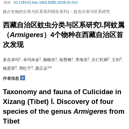
DOI:
10.11853/j.issn.1003.8280.2018.05.015
媒介生物的分类与区系系列报告系列1：蚊虫分类与区系研究
西藏自治区蚊虫分类与区系研究Ⅰ.阿蚊属
（
Armigeres
）4个物种在西藏自治区首
次发现
1
1
1
1
2
2
3
多吉卓玛
, 卓玛央金
, 杨晓东
, 徐慧梅
, 李海东
, 次仁旺姆
, 王剑
,
3
3
3,4
杨贵荣
, 周红宁
, 龚正达
+
作者信息
Taxonomy and fauna of Culicidae in
Xizang (Tibet) Ⅰ. Discovery of four
species of the genus
Armigeres
from
Tibet