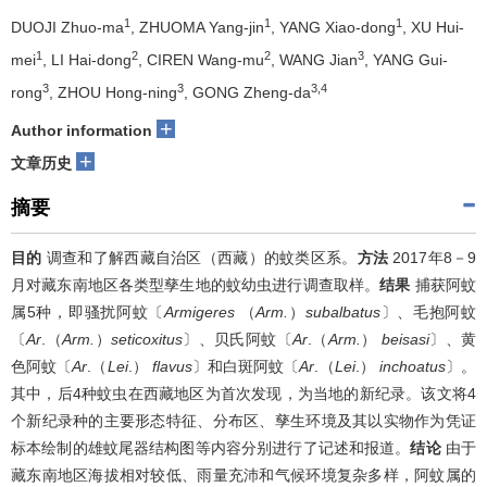
1
1
1
DUOJI Zhuo-ma
, ZHUOMA Yang-jin
, YANG Xiao-dong
, XU Hui-
1
2
2
3
mei
, LI Hai-dong
, CIREN Wang-mu
, WANG Jian
, YANG Gui-
3
3
3,4
rong
, ZHOU Hong-ning
, GONG Zheng-da
+
Author information
+
文章历史
摘要
目的
调查和了解西藏自治区（西藏）的蚊类区系。
方法
2017年8－9
月对藏东南地区各类型孳生地的蚊幼虫进行调查取样。
结果
捕获阿蚊
属5种，即骚扰阿蚊〔
Armigeres
（
Arm.
）
subalbatus
〕、毛抱阿蚊
〔
Ar
.（
Arm.
）
seticoxitus
〕、贝氏阿蚊〔
Ar
.（
Arm.
）
beisasi
〕、黄
色阿蚊〔
Ar
.（
Lei
.）
flavus
〕和白斑阿蚊〔
Ar
.（
Lei
.）
inchoatus
〕。
其中，后4种蚊虫在西藏地区为首次发现，为当地的新纪录。该文将4
个新纪录种的主要形态特征、分布区、孳生环境及其以实物作为凭证
标本绘制的雄蚊尾器结构图等内容分别进行了记述和报道。
结论
由于
藏东南地区海拔相对较低、雨量充沛和气候环境复杂多样，阿蚊属的