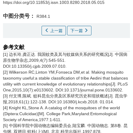
https://doi.org/10.11853/j.issn.1003.8280.2018.05.015
中图分类号：
R384.1
上一篇
下一篇
参考文献
[1] 边长玲,龚正达. 我国蚊类及其与蚊媒病关系的研究概况[J]. 中国病
原生物学杂志,2009,4(7):545-551.
DOI:10.13350/j.cjpb.2009.07.010.
[2] Wilkerson RC,Linton YM,Fonseca DM,et al. Making mosquito
taxonomy useful:a stable classification of tribe Aedini that balances
utility with current knowledge of evolutionary relationships[J]. PLoS
One,2015,10(7):e0133602. DOI:10.1371/journal.pone.0133602.
[3] 付文博,陈斌. 蚊科昆虫分类及区系研究历史和现状概述[J]. 昆虫学
报,2018,61(1):122-138. DOI:10.16380/j.kcxb.2018. 01.014.
[4] Knight KL,Stone A. A catalog of the mosquitoes of the world
(Diptera:Culicidae)[M]. College Park,Maryland:Entomological
Society of America,1977:1-611.
[5] 中国科学院中国动物志编辑委员会,陆宝麟. 中国动物志. 第8卷. 昆
虫纲. 双翅目:蚊科(上)[M]. 北京:科学出版社,1997:878.