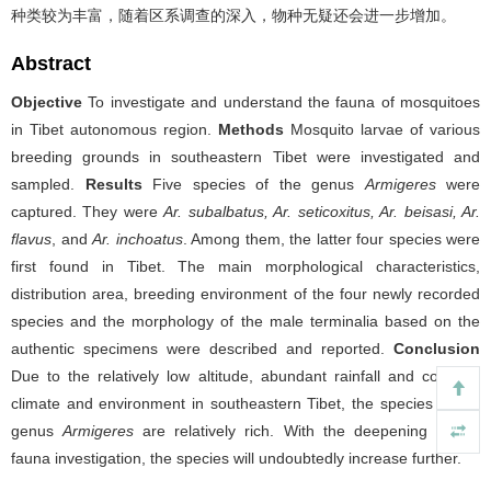
种类较为丰富，随着区系调查的深入，物种无疑还会进一步增加。
Abstract
Objective
To investigate and understand the fauna of mosquitoes
in Tibet autonomous region.
Methods
Mosquito larvae of various
breeding grounds in southeastern Tibet were investigated and
sampled.
Results
Five species of the genus
Armigeres
were
captured. They were
Ar. subalbatus, Ar. seticoxitus, Ar. beisasi, Ar.
flavus
, and
Ar. inchoatus
. Among them, the latter four species were
first found in Tibet. The main morphological characteristics,
distribution area, breeding environment of the four newly recorded
species and the morphology of the male terminalia based on the
authentic specimens were described and reported.
Conclusion
Due to the relatively low altitude, abundant rainfall and complex
climate and environment in southeastern Tibet, the species of the
genus
Armigeres
are relatively rich. With the deepening of the
fauna investigation, the species will undoubtedly increase further.