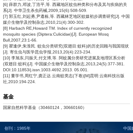
[6] 薛群力,邓波,丁浩平,等. 西藏地区蚊虫种类和分布及其与疾病的关
系[J]. 中华卫生杀虫药械,2009,15(6):508-509.
[7] 郭玉红,刘起勇,尹遵栋,等. 西藏林芝地区蚊媒初步调查研究[J]. 中国
媒介生物学及控制杂志,2010,21(4):300-302.
[8] Harbach RE,Howard TM. Index of currently recognized
mosquito species (Diptera:Culicidae)[J]. European Mosq
Bull,2007,23:1-66.
[9] 瞿逢伊,朱淮民. 蚊虫分类研究(双翅目:蚊科)的历史回顾与我国现状
[J]. 寄生虫与医学昆虫学报,2013,20(4):223-234.
[10] 李旭东,闫振天,付文博,等. 阿蚊属分类研究进展及地理区系分析
(双翅目:蚊科)[J]. 中国媒介生物学及控制杂志,2013,24(5):377-381.
DOI:10.11853/j.issn.1003.4692.2013. 05.001.
[11] 董学书,周红宁,龚正达.云南蚊类志(下卷)[M]昆明:云南科技出版
社,2010:194-224.
基金
国家自然科学基金（30460124，30660160）
创刊：1985年
中国