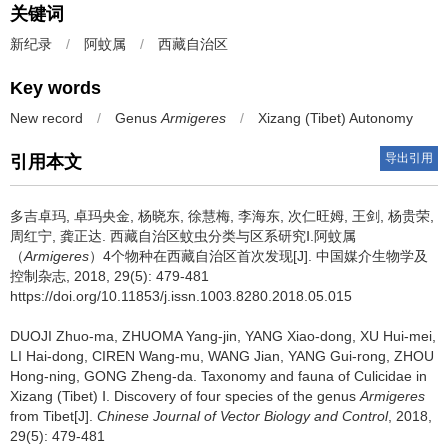
关键词
新纪录
/
阿蚊属
/
西藏自治区
Key words
New record
/
Genus
Armigeres
/
Xizang (Tibet) Autonomy
导出引用
引用本文
多吉卓玛, 卓玛央金, 杨晓东, 徐慧梅, 李海东, 次仁旺姆, 王剑, 杨贵荣,
周红宁, 龚正达.
西藏自治区蚊虫分类与区系研究Ⅰ.阿蚊属
（
Armigeres
）4个物种在西藏自治区首次发现[J]. 中国媒介生物学及
控制杂志, 2018, 29(5): 479-481
https://doi.org/10.11853/j.issn.1003.8280.2018.05.015
DUOJI Zhuo-ma, ZHUOMA Yang-jin, YANG Xiao-dong, XU Hui-mei,
LI Hai-dong, CIREN Wang-mu, WANG Jian, YANG Gui-rong, ZHOU
Hong-ning, GONG Zheng-da.
Taxonomy and fauna of Culicidae in
Xizang (Tibet) Ⅰ. Discovery of four species of the genus
Armigeres
from Tibet[J].
Chinese Journal of Vector Biology and Control
, 2018,
29(5): 479-481