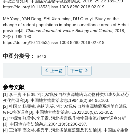
群变迁研究[J]. 中国媒介生物学及控制杂志, 2018, 29(2): 189-190
https://doi.org/10.11853/j.issn.1003.8280.2018.02.019
MA Yong, YAN Dong, SHI Xian-ming, DU Guo-yi.
Study on the
change of rodent populations in plague surveillance areas of Hebei
province[J].
Chinese Journal of Vector Biology and Control
, 2018,
29(2): 189-190
https://doi.org/10.11853/j.issn.1003.8280.2018.02.019
中图分类号：
S443
上一篇
下一篇
参考文献
[1] 李玉贵,王日旭. 河北省鼠疫自然疫源地啮齿动物种类组成及其动态
变化的研究[J]. 中国地方病防治杂志,1994,9(2):94-95,103.
[2] 杜国义,杨顺林,史献明,等. 河北省鼠疫自然疫源地蒙系绵羊血清鼠
疫F1抗体调查[J]. 中国地方病防治杂志,2013,28(5):351-352.
[3] 李振海,张雪冬,李玉贵. 河北省康保县动物鼠疫流行病学调查分析
[J]. 中国地方病防治杂志,2004,19(5):296-297.
[4] 王治宇,高文林,崔秀平. 河北省鼠疫监测及其防治[J]. 中国媒介生物