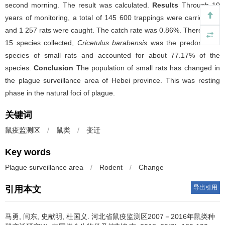
second morning. The result was calculated.
Results
Through 10
years of monitoring, a total of 145 600 trappings were carried out
and 1 257 rats were caught. The catch rate was 0.86%. There were
15 species collected,
Cricetulus barabensis
was the predominant
species of small rats and accounted for about 77.17% of the
species.
Conclusion
The population of small rats has changed in
the plague surveillance area of Hebei province. This was resting
phase in the natural foci of plague.
关键词
鼠疫监测区
/
鼠类
/
变迁
Key words
Plague surveillance area
/
Rodent
/
Change
导出引用
引用本文
马勇, 闫东, 史献明, 杜国义.
河北省鼠疫监测区2007－2016年鼠类种