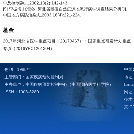
学及控制杂志,2002,13(2):142-143.
[5] 李振海,张雪冬. 河北省鼠疫自然疫源地流行病学调查结果分析[J].
中国地方病防治杂志,2003,18(4):221-224.
基金
2017年河北省医学重点项目（20170467）；国家重点研发计划重点
专项（2016YFC1201304）
创刊：1985年
中国
主管部门：国家疾病预防控制局
地址：
主办单位：中国疾病预防控制中心（中国预防医学科学院）
Emai
ISSN：1003-8280
网址：h
技术支
京IC