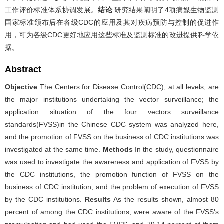
工作评价标准体系协调发展。
结论
研究结果阐明了4项病媒生物监测
国家标准颁布后在各级CDC的应用及其对疾病预防与控制的促进作
用，可为各级CDC更好地应用这些标准及监测标准的改进提供科学依
据。
Abstract
Objective
The Centers for Disease Control(CDC), at all levels, are
the major institutions undertaking the vector surveillance; the
application situation of the four vectors surveillance
standards(FVSS)in the Chinese CDC system was analyzed here,
and the promotion of FVSS on the business of CDC institutions was
investigated at the same time.
Methods
In the study, questionnaire
was used to investigate the awareness and application of FVSS by
the CDC institutions, the promotion function of FVSS on the
business of CDC institution, and the problem of execution of FVSS
by the CDC institutions.
Results
As the results shown, almost 80
percent of among the CDC institutions, were aware of the FVSS's