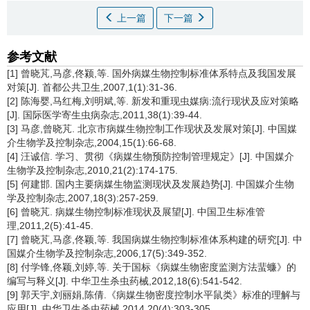
上一篇
下一篇
参考文献
[1] 曾晓芃,马彦,佟颍,等. 国外病媒生物控制标准体系特点及我国发展
对策[J]. 首都公共卫生,2007,1(1):31-36.
[2] 陈海婴,马红梅,刘明斌,等. 新发和重现虫媒病:流行现状及应对策略
[J]. 国际医学寄生虫病杂志,2011,38(1):39-44.
[3] 马彦,曾晓芃. 北京市病媒生物控制工作现状及发展对策[J]. 中国媒
介生物学及控制杂志,2004,15(1):66-68.
[4] 汪诚信. 学习、贯彻《病媒生物预防控制管理规定》[J]. 中国媒介
生物学及控制杂志,2010,21(2):174-175.
[5] 何建邯. 国内主要病媒生物监测现状及发展趋势[J]. 中国媒介生物
学及控制杂志,2007,18(3):257-259.
[6] 曾晓芃. 病媒生物控制标准现状及展望[J]. 中国卫生标准管
理,2011,2(5):41-45.
[7] 曾晓芃,马彦,佟颖,等. 我国病媒生物控制标准体系构建的研究[J]. 中
国媒介生物学及控制杂志,2006,17(5):349-352.
[8] 付学锋,佟颖,刘婷,等. 关于国标《病媒生物密度监测方法蜚蠊》的
编写与释义[J]. 中华卫生杀虫药械,2012,18(6):541-542.
[9] 郭天宇,刘丽娟,陈倩.《病媒生物密度控制水平鼠类》标准的理解与
应用[J]. 中华卫生杀虫药械,2014,20(4):303-305.