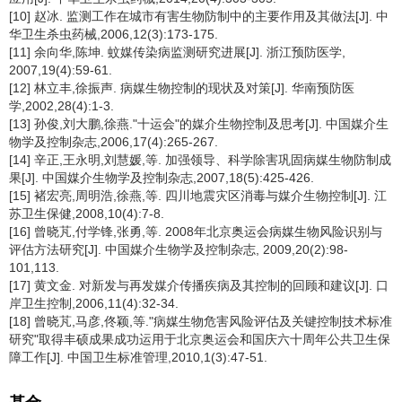
[10] 赵冰. 监测工作在城市有害生物防制中的主要作用及其做法[J]. 中
华卫生杀虫药械,2006,12(3):173-175.
[11] 余向华,陈坤. 蚊媒传染病监测研究进展[J]. 浙江预防医学,
2007,19(4):59-61.
[12] 林立丰,徐振声. 病媒生物控制的现状及对策[J]. 华南预防医
学,2002,28(4):1-3.
[13] 孙俊,刘大鹏,徐燕."十运会"的媒介生物控制及思考[J]. 中国媒介生
物学及控制杂志,2006,17(4):265-267.
[14] 辛正,王永明,刘慧媛,等. 加强领导、科学除害巩固病媒生物防制成
果[J]. 中国媒介生物学及控制杂志,2007,18(5):425-426.
[15] 褚宏亮,周明浩,徐燕,等. 四川地震灾区消毒与媒介生物控制[J]. 江
苏卫生保健,2008,10(4):7-8.
[16] 曾晓芃,付学锋,张勇,等. 2008年北京奥运会病媒生物风险识别与
评估方法研究[J]. 中国媒介生物学及控制杂志, 2009,20(2):98-
101,113.
[17] 黄文金. 对新发与再发媒介传播疾病及其控制的回顾和建议[J]. 口
岸卫生控制,2006,11(4):32-34.
[18] 曾晓芃,马彦,佟颖,等."病媒生物危害风险评估及关键控制技术标准
研究"取得丰硕成果成功运用于北京奥运会和国庆六十周年公共卫生保
障工作[J]. 中国卫生标准管理,2010,1(3):47-51.