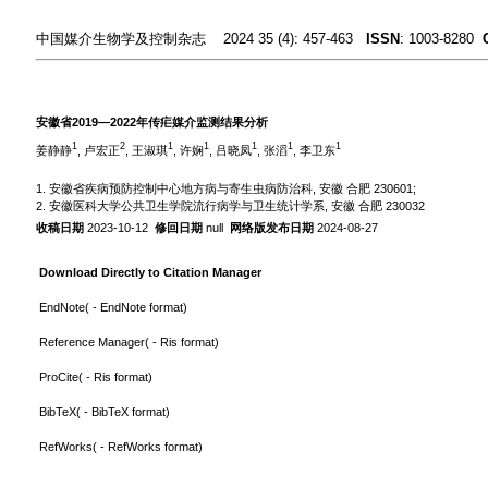
中国媒介生物学及控制杂志 2024 35 (4): 457-463
ISSN
: 1003-8280
安徽省2019—2022年传疟媒介监测结果分析
1
2
1
1
1
1
1
姜静静
, 卢宏正
, 王淑琪
, 许娴
, 吕晓凤
, 张滔
, 李卫东
1. 安徽省疾病预防控制中心地方病与寄生虫病防治科, 安徽 合肥 230601;
2. 安徽医科大学公共卫生学院流行病学与卫生统计学系, 安徽 合肥 230032
收稿日期
2023-10-12
修回日期
null
网络版发布日期
2024-08-27
Download Directly to Citation Manager
EndNote
( - EndNote format)
Reference Manager
( - Ris format)
ProCite
( - Ris format)
BibTeX
( - BibTeX format)
RefWorks
( - RefWorks format)