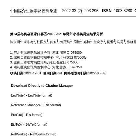
中国媒介生物学及控制杂志 2022 33 (2): 293-296
ISSN
: 1003-8280
第24届冬奥会张家口赛区2018-2021年野外小兽类调查结果分析
1
1
1
1
1
1
1
1
2
3
陈永明
, 康东梅
, 杜国义
, 闫东
, 刘冠纯
, 周松
, 郑楠
, 兰晓宇
, 杨爱
, 马勇
, 张晓
1. 河北省鼠疫防治所业务科, 河北 张家口 075000;
2. 张家口市疾病预防控制中心, 河北 张家口 075000;
3. 张家口市地方病防治所, 河北 张家口 075000;
4. 崇礼区疾病预防控制中心, 河北 张家口 076350
收稿日期
2021-12-31
修回日期
null
网络版发布日期
2022-05-09
Download Directly to Citation Manager
EndNote
( - EndNote format)
Reference Manager
( - Ris format)
ProCite
( - Ris format)
BibTeX
( - BibTeX format)
RefWorks
( - RefWorks format)